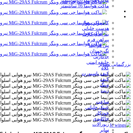
ماکت هواپیما 20 سانتیمتر
ماکت هواپیما 16 سانتیمتر
سایر ماکت ها
تجهیزات پرواز
کامپیوتر پرواز
هدست خلبانی
بند آیدی کارت
پیراهن فرم
پین هواپیما
تگ چمدان
جاکارتی
جلیقه ایمنی
بزرگنمایی تصویر
کلاه
کیف پاسپورت
کیف
وینگ
ریت
اکسسوری
ساعت
عینک خلبانی
خودکار
جاکلیدی
زیورآلات
سایر