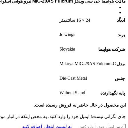
ماکت هواپیما جی سی وینگز MiG-29AS Fulcrum نیرو هوایی اسلواکی
جدیدترین‌ها
به‌زودی
پیش‌فروش
فروش ویژه
Offer
ابعاد
24 × 16 سانتیمتر
Jc wings
برند
Slovakia
شرکت هواپیما
Mikoya MiG-29AS Fulcrum-C
مدل
Die-Cast Metal
جنس
Without Stand
پایه نگهدارنده
این محصول در حال حاضر به فروش رسیده است.
جای نگرانی نیست! ایمیل خود را وارد کنید، به محض اینکه در انبار مو
به لیست انتظار اضافه کنید