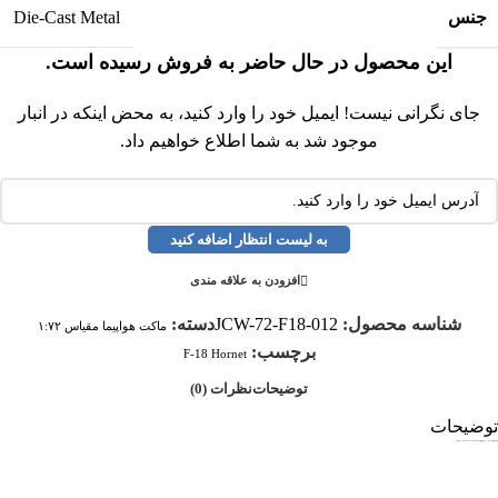
جنس
Die-Cast Metal
این محصول در حال حاضر به فروش رسیده است.
جای نگرانی نیست! ایمیل خود را وارد کنید، به محض اینکه در انبار
موجود شد به شما اطلاع خواهیم داد.
به لیست انتظار اضافه کنید
افزودن به علاقه مندی
شناسه محصول:
JCW-72-F18-012
دسته:
ماکت هواپیما مقیاس ۱:۷۲
برچسب:
F-18 Hornet
توضیحات
نظرات (0)
توضیحات
ماکت هواپیما اف 18 سوپر هورنت نیروی دریایی آمریکا مقیاس 1:72 ساخت شرکت جی سی وینگز