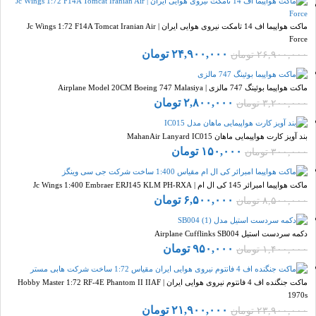
ماکت هواپیما اف 14 تامکت نیروی هوایی ایران | Jc Wings 1:72 F14A Tomcat Iranian Air
Force
۲۴,۹۰۰,۰۰۰
تومان
۲۶,۹۰۰,۰۰۰
تومان
ماکت هواپیما بوئینگ 747 مالزی | Airplane Model 20CM Boeing 747 Malasiya
۲,۸۰۰,۰۰۰
تومان
۳,۲۰۰,۰۰۰
تومان
بند آویز کارت هواپیمایی ماهان MahanAir Lanyard IC015
۱۵۰,۰۰۰
تومان
۳۰۰,۰۰۰
تومان
ماکت هواپیما امبرائر 145 کی ال ام | Jc Wings 1:400 Embraer ERJ145 KLM PH-RXA
۶,۵۰۰,۰۰۰
تومان
۸,۵۰۰,۰۰۰
تومان
دکمه سردست استیل Airplane Cufflinks SB004
۹۵۰,۰۰۰
تومان
۱,۴۰۰,۰۰۰
تومان
ماکت جنگنده اف 4 فانتوم نیروی هوایی ایران | Hobby Master 1:72 RF-4E Phantom II IIAF
1970s
۲۱,۹۰۰,۰۰۰
تومان
۲۳,۹۰۰,۰۰۰
تومان