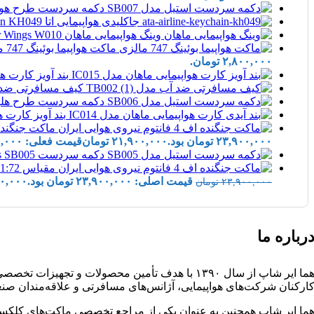
دکمه سردست طرح هواپیما  Cufflinks SB007
جاکلیدی هواپیمایی اتا ATA Airline Keychain KH049
وینگ هواپیمایی ماهان MahanAir Wings W010
ماکت هواپیما بوئینگ 747 مالزی | Airplane Model 20CM Boeing 747 Malasiya
۲,۸۰۰,۰۰۰ تومان.
بند آویز کارت هواپیمایی ما
کیف مسافرتی ضد آب | ase TB002
دکمه سردست طرح هلیکوپتر Cufflinks SB006
بند آویز کارت هواپیمایی م
ماکت جنگنده اف 4 فانتوم نیروی هوایی ایران | IRIAF Kish Island Iran Airshow
۲۳,۹۰۰,۰۰۰ تومان بود.
۲۱,۹۰۰,۰۰۰
تومان
قیمت فعلی: ۲۱,۹۰۰,۰۰۰ تومان.
دکمه سردست Airplane Cufflinks SB005
قیمت اصلی: ۲۳,۹۰۰,۰۰۰ تومان بود.
۰,۰۰۰
۲۳,۹۰۰,۰۰۰
تومان
رباره ما
هما ایر شاپ از سال ۱۳۹۰ با هدف تأمین محصولات 
ارکنان شرکت‌های هواپیمایی، آژانس‌های مسافرتی و علاقه‌مندان صنع
ما ایر شاپ همچنین به عنوان یکی از مراجع تخصصی ماکت‌های کلکسیو