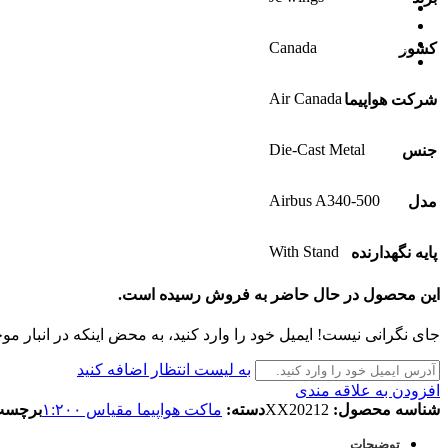
جدیدترین‌ها
به‌زودی
پیش‌فروش
Canada
کشور
فروش ویژه
Offer
Air Canada
شرکت هواپیما
Die-Cast Metal
جنس
Airbus A340-500
مدل
With Stand
پایه نگهدارنده
این محصول در حال حاضر به فروش رسیده است.
جای نگرانی نیست! ایمیل خود را وارد کنید، به محض اینکه در انبار مو
به لیست انتظار اضافه کنید
افزودن به علاقه مندی
شناسه محصول:
XX20212
دسته:
ماکت هواپیما مقیاس ۱:۲۰۰
برچسب
توضیحات