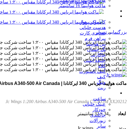
ماکت هواپیما 20 سانتیمتر
ماکت هواپیما 16 سانتیمتر
سایر ماکت ها
تجهیزات پرواز
کامپیوتر پرواز
هدست خلبانی
بزرگنمایی تصویر
بند آیدی کارت
پیراهن فرم
پین هواپیما
تگ چمدان
جاکارتی
جلیقه ایمنی
کلاه
کیف پاسپورت
کیف
وینگ
ماکت هواپیما ایرباس 340 ایرکانادا | Jc Wings 1:200 Airbus A340-500 Air Canada
ریت
اکسسوری
ساعت
Jc Wings 1:200 Airbus A340-500 Air Canada C-GKOM XX20212
عینک خلبانی
خودکار
ابعاد
34 × 32 سانتیمتر
جاکلیدی
زیورآلات
سایر
Jc wings
برند