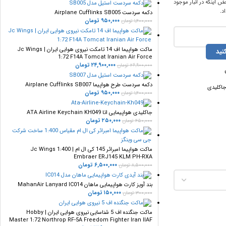
ض اینکه در انبار موجود
د.
دکمه سردست Airplane Cufflinks SB005
۹۵۰,۰۰۰
تومان
۱,۴۰۰,۰۰۰
تومان
ماکت هواپیما اف 14 تامکت نیروی هوایی ایران | Jc Wings
نید
1:72 F14A Tomcat Iranian Air Force
۲۴,۹۰۰,۰۰۰
تومان
۲۶,۹۰۰,۰۰۰
تومان
دکمه سردست طرح هواپیما Airplane Cufflinks SB007
اکلیدی
۹۵۰,۰۰۰
تومان
۱,۴۰۰,۰۰۰
تومان
جاکلیدی هواپیمایی اتا ATA Airline Keychain KH049
۲۵۰,۰۰۰
تومان
۴۵۰,۰۰۰
تومان
ماکت هواپیما امبرائر 145 کی ال ام | Jc Wings 1:400
Embraer ERJ145 KLM PH-RXA
۶,۵۰۰,۰۰۰
تومان
۸,۵۰۰,۰۰۰
تومان
بند آویز کارت هواپیمایی ماهان MahanAir Lanyard IC014
۱۵۰,۰۰۰
تومان
۳۰۰,۰۰۰
تومان
ماکت جنگنده اف 5 شناسایی نیروی هوایی ایران | Hobby
Master 1:72 Northrop RF-5A Freedom Fighter Iran IIAF