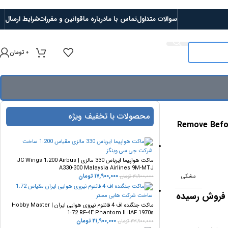
سوالات متداول
تماس با ما
درباره ما
قوانین و مقررات
شرایط ارسال
۰
تومان
محصولات با تخفیف ویژه
ی Flight Crew طرح Remove Before
ماکت هواپیما ایرباس 330 مالزی | JC Wings 1:200 Airbus
A330-300 Malaysia Airlines 9M-MTJ
مشکی
۱۷,۹۰۰,۰۰۰
تومان
۲۱,۹۰۰,۰۰۰
تومان
 فروش رسیده
ماکت جنگنده اف 4 فانتوم نیروی هوایی ایران | Hobby Master
1:72 RF-4E Phantom II IIAF 1970s
۲۱,۹۰۰,۰۰۰
تومان
۲۳,۹۰۰,۰۰۰
تومان