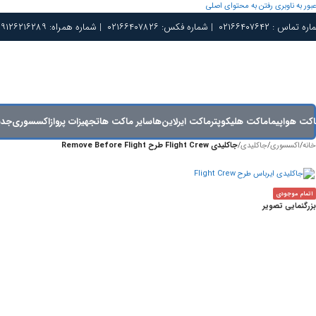
عبور به ناوبری
رفتن به محتوای اصلی
 : ۰۲۱۶۶۴۰۷۶۴۲ | شماره فکس: ۰۲۱۶۶۴۰۷۸۲۶ | شماره همراه: ۰۹۱۲۶۲۱۶۲۸۹
کت هواپیما
ماکت هلیکوپتر
ماکت ایرلاین‌ها
سایر ماکت ها
تجهیزات پرواز
اکسسوری
جدی
خانه
/
اکسسوری
/
جاکلیدی
/
جاکلیدی Flight Crew طرح Remove Before Flight
اتمام موجودی
بزرگنمایی تصویر