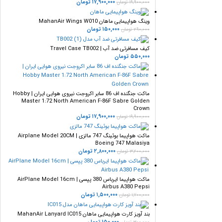
۱۷,۹۰۰,۰۰۰
تومان
۱۹,۹۰۰,۰۰۰
تومان
وینگ هواپیمایی ماهان MahanAir Wings W010
۱۵۰,۰۰۰
تومان
۲۹۰,۰۰۰
تومان
کیف مسافرتی ضد آب | Travel Case TB002
۵۵۰,۰۰۰
تومان
ماکت جنگنده اف 86 سابر اکروجت نیروی هوایی ایران | Hobby
Master 1:72 North American F-86F Sabre Golden
Crown
۱۷,۹۰۰,۰۰۰
تومان
۱۹,۹۰۰,۰۰۰
تومان
ماکت هواپیما بوئینگ 747 مالزی | Airplane Model 20CM
Boeing 747 Malasiya
۲,۸۰۰,۰۰۰
تومان
۳,۲۰۰,۰۰۰
تومان
ماکت هواپیما ایرباس 380 پپسی | AirPlane Model 16cm
Airbus A380 Pepsi
۱,۵۰۰,۰۰۰
تومان
۱,۷۰۰,۰۰۰
تومان
بند آویز کارت هواپیمایی ماهان MahanAir Lanyard IC015