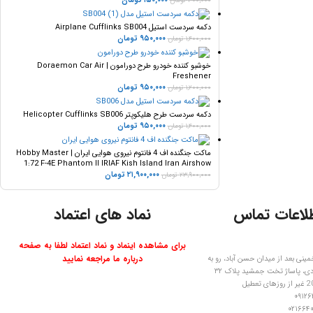
۱۵۰,۰۰۰
تومان
۳۰۰,۰۰۰
تومان
دکمه سردست استیل Airplane Cufflinks SB004
۹۵۰,۰۰۰
تومان
۱,۴۰۰,۰۰۰
تومان
خوشبو کننده خودرو طرح دورامون | Doraemon Car Air
Freshener
۹۵۰,۰۰۰
تومان
۱,۲۰۰,۰۰۰
تومان
دکمه سردست طرح هلیکوپتر Helicopter Cufflinks SB006
۹۵۰,۰۰۰
تومان
۱,۴۰۰,۰۰۰
تومان
ماکت جنگنده اف 4 فانتوم نیروی هوایی ایران | Hobby Master
1:72 F-4E Phantom II IRIAF Kish Island Iran Airshow
۲۱,۹۰۰,۰۰۰
تومان
۲۳,۹۰۰,۰۰۰
تومان
لاعات تماس
نماد های اعتماد
برای مشاهده اینماد و نماد اعتماد لطفا به صفحه
درباره ما مراجعه نمایید
مینی بعد از میدان حسن آباد، رو به
ی، پاساژ تخت جمشید پلاک ۳۲