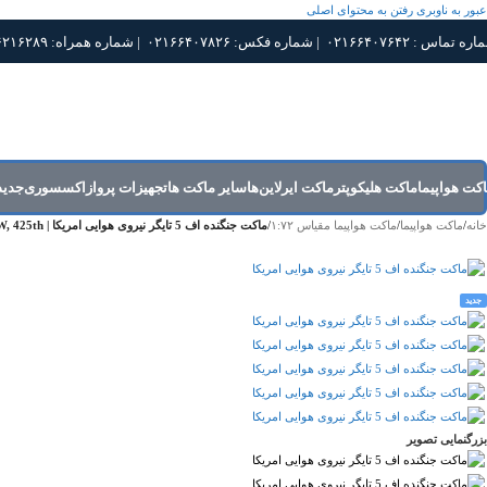
عبور به ناوبری
رفتن به محتوای اصلی
 : ۰۲۱۶۶۴۰۷۶۴۲ | شماره فکس: ۰۲۱۶۶۴۰۷۸۲۶ | شماره همراه: ۰۹۱۲۶۲۱۶۲۸۹
کت هواپیما
ماکت هلیکوپتر
ماکت ایرلاین‌ها
سایر ماکت ها
تجهیزات پرواز
اکسسوری
جدید
خانه
/
ماکت هواپیما
/
ماکت هواپیما مقیاس ۱:۷۲
/
ماکت جنگنده اف 5 تایگر نیروی هوایی امریکا | Hobby Master 1:72 Northrop F-5F Tiger II USAF 58th TFTW, 425th
جدید
بزرگنمایی تصویر