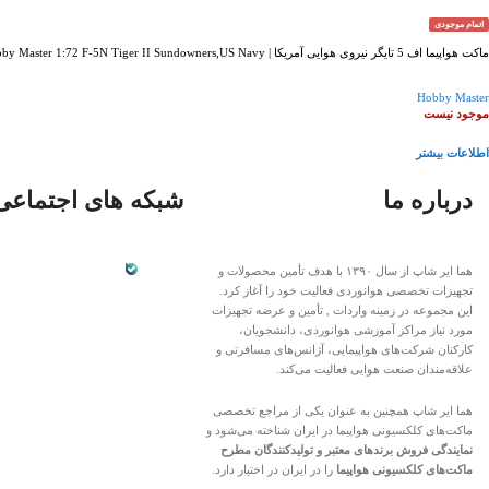
اتمام موجودی
ماکت هواپیما اف 5 تایگر نیروی هوایی آمریکا | Hobby Master 1:72 F-5N Tiger II Sundowners,US Navy
Hobby Master
موجود نیست
اطلاعات بیشتر
درباره ما
شبکه های اجتماعی
هما ایر شاپ از سال ۱۳۹۰ با هدف تأمین محصولات و
تجهیزات تخصصی هوانوردی فعالیت خود را آغاز کرد.
این مجموعه در زمینه واردات , تأمین و عرضه تجهیزات
مورد نیاز مراکز آموزشی هوانوردی، دانشجویان،
کارکنان شرکت‌های هواپیمایی، آژانس‌های مسافرتی و
علاقه‌مندان صنعت هوایی فعالیت می‌کند.
هما ایر شاپ همچنین به عنوان یکی از مراجع تخصصی
ماکت‌های کلکسیونی هواپیما در ایران شناخته می‌شود و
نمایندگی فروش برندهای معتبر و تولیدکنندگان مطرح
ماکت‌های کلکسیونی هواپیما
را در ایران در اختیار دارد.