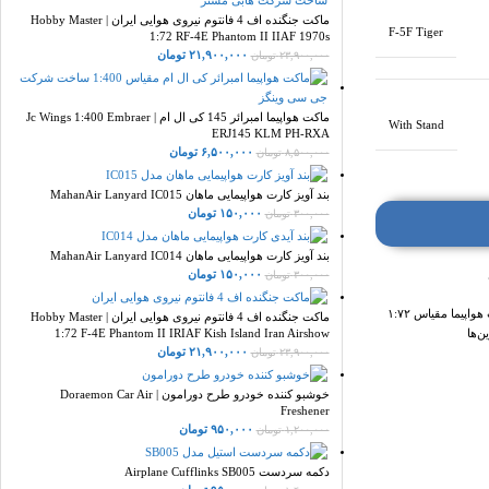
ماکت جنگنده اف 4 فانتوم نیروی هوایی ایران | Hobby Master
F-5F Tiger
1:72 RF-4E Phantom II IIAF 1970s
۲۱,۹۰۰,۰۰۰
تومان
۲۳,۹۰۰,۰۰۰
تومان
ماکت هواپیما امبرائر 145 کی ال ام | Jc Wings 1:400 Embraer
With Stand
ERJ145 KLM PH-RXA
۶,۵۰۰,۰۰۰
تومان
۸,۵۰۰,۰۰۰
تومان
بند آویز کارت هواپیمایی ماهان MahanAir Lanyard IC015
۱۵۰,۰۰۰
تومان
۳۰۰,۰۰۰
تومان
بند آویز کارت هواپیمایی ماهان MahanAir Lanyard IC014
۱۵۰,۰۰۰
تومان
۳۰۰,۰۰۰
تومان
واپیما مقیاس ۱:۷۲
ماکت جنگنده اف 4 فانتوم نیروی هوایی ایران | Hobby Master
ن‌ها
1:72 F-4E Phantom II IRIAF Kish Island Iran Airshow
۲۱,۹۰۰,۰۰۰
تومان
۲۳,۹۰۰,۰۰۰
تومان
خوشبو کننده خودرو طرح دورامون | Doraemon Car Air
Freshener
۹۵۰,۰۰۰
تومان
۱,۲۰۰,۰۰۰
تومان
دکمه سردست Airplane Cufflinks SB005