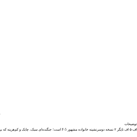
ت
توضیحات
اف-۵ اف تایگر ۲ نسخه دو‌سرنشینه خانواده مشهور F-5 است؛ جنگنده‌ای سبک، چابک و کم‌هزینه که برای آموزش پیشرفته خلبانان طراحی شد اما توانایی کامل رزمی خود را نیز حفظ کرد.