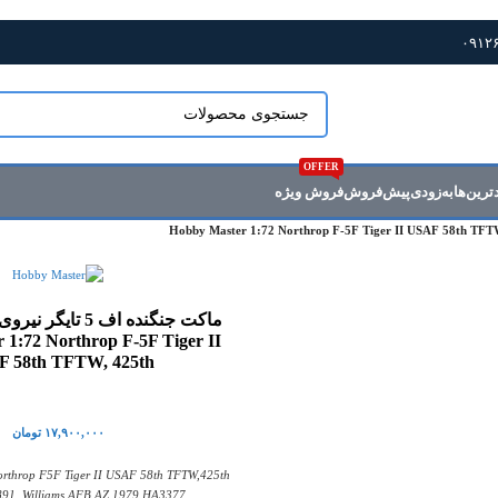
قیمت و موجودی تمام محصولات وب سایت به روز میباشد
OFFER
ترین‌ها
به‌زودی
پیش‌فروش
فروش ویژه
ماکت جنگنده اف 5 تای
 1:72 Northrop F-5F Tiger II
 58th TFTW, 425th
۱۷,۹۰۰,۰۰۰
تومان
orthrop F5F Tiger II USAF 58th TFTW,425th
91, Williams AFB,AZ,1979 HA3377