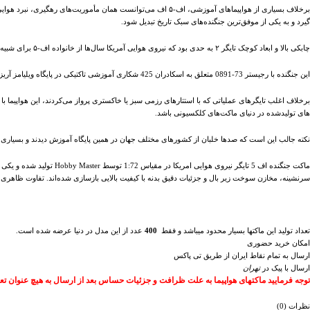
برخلاف بسیاری از هواپیماهای آموزشی، اف-۵ اف می‌توانست همان مأمو
گیرد و به یکی از موفق‌ترین جنگنده‌های سبک تاریخ تبدیل شود.
چابکی بالا و ابعاد کوچک تایگر ۲ به حدی بود که نیروی هوایی آمریکا سال‌ها از خانواده اف-۵ برای شبیه‌سازی جنگنده‌های دشمن در تمرینات نبرد هوایی استفاده می‌کرد.
این جنگنده با رجیستر 73-0891 متعلق به اسکادران 425 شکاری آموزشی تاکتیکی در پایگاه ویلیامز آریزونا بود؛ یگانی که در دوران جنگ سرد مسئول آموزش خلبانان کشورهای متحد آمریکا بر روی خانواده F-5 محسوب می‌شد.
های تولیدشده در دنیای ماکت‌های کلکسیونی باشد.
نکته جالب این است که صدها خلبان از کشورهای مختلف جهان در همین پایگاه آموزش دیدند و بسیاری از 
سرنشینه، مخازن سوخت زیر بال و جزئیات دقیق بدنه با کیفیت بالایی بازسازی شده‌اند. تفاوت ظاهری ا
تعداد تولید این ماکتها بسیار محدود میباشد و فقط
400
عدد از این مدل در دنیا عرضه شده است.
امکان خرید حضوری
ارسال به تمام نقاط ایران از طریق تی پاکس
ارسال با پیک در
تهران
توجه فرمایید ماکتهای هواپیما به علت ظرافت و جزئیات حساس بعد از ارسال به هیچ عنوان تع
نظرات (0)