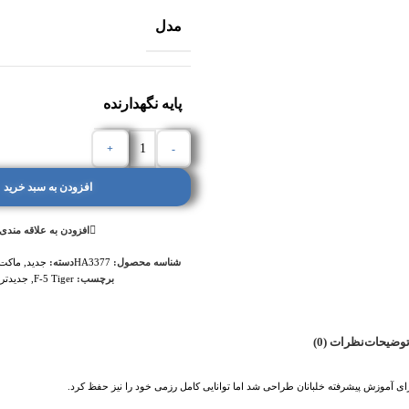
مدل
پایه نگهدارنده
+
-
افزودن به سبد خرید
افزودن به علاقه مندی
شناسه محصول:
HA3377
دسته:
جدید
,
ماکت ه
برچسب:
F-5 Tiger
,
جدیدتری
وضیحات
نظرات (0)