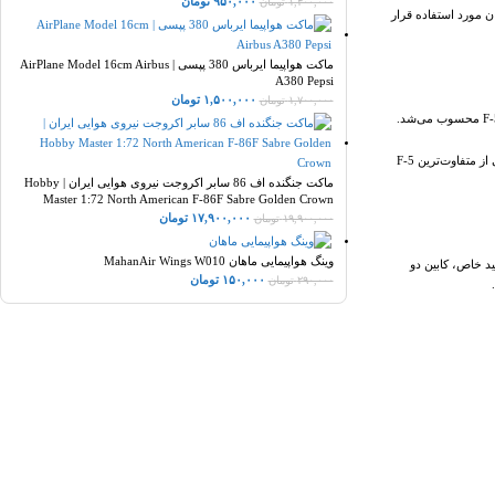
۹۵۰,۰۰۰
تومان
۱,۴۰۰,۰۰۰
تومان
 جهان مورد استفاده قرار
ماکت هواپیما ایرباس 380 پپسی | AirPlane Model 16cm Airbus
A380 Pepsi
۱,۵۰۰,۰۰۰
تومان
۱,۷۰۰,۰۰۰
تومان
برخلاف اغلب تایگرهای عملیاتی که با استتارهای رزمی سبز یا خاکستری پرواز می‌کردند، این هواپیما با رنگ‌آمیزی چشمگیر آبی و سفید شناخته می‌شد. همین لیوری خاص باعث شده امروزه این رجیستر یکی از متفاوت‌ترین F-5
ماکت جنگنده اف 86 سابر اکروجت نیروی هوایی ایران | Hobby
Master 1:72 North American F-86F Sabre Golden Crown
۱۷,۹۰۰,۰۰۰
تومان
۱۹,۹۰۰,۰۰۰
تومان
وینگ هواپیمایی ماهان MahanAir Wings W010
‌شود.رنگ‌آمیزی آبی و سفید خاص، کابین دو
۱۵۰,۰۰۰
تومان
۲۹۰,۰۰۰
تومان