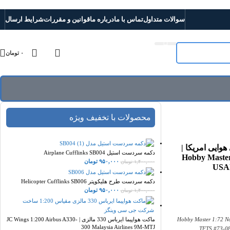
سوالات متداول
تماس با ما
درباره ما
قوانین و مقررات
شرایط ارسال
۰
تومان
محصولات با تخفیف ویژه
گر نیروی هوایی امریکا |
دکمه سردست استیل Airplane Cufflinks SB004
Hobby Master
۹۵۰,۰۰۰
تومان
۱,۴۰۰,۰۰۰
تومان
USAF
دکمه سردست طرح هلیکوپتر Helicopter Cufflinks SB006
۹۵۰,۰۰۰
تومان
۱,۴۰۰,۰۰۰
تومان
Hobby Master 1:72 N
ماکت هواپیما ایرباس 330 مالزی | JC Wings 1:200 Airbus A330-
300 Malaysia Airlines 9M-MTJ
TFTS,#73-08