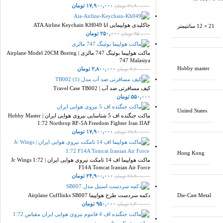
۱۷,۹۰۰,۰۰۰
تومان
۲۱,۹۰۰,۰۰۰
تومان
جاکلیدی هواپیمایی اتا ATA Airline Keychain KH049
21 × 12 سانتیمتر
۲۵۰,۰۰۰
تومان
۴۵۰,۰۰۰
تومان
ماکت هواپیما بوئینگ 747 مالزی | Airplane Model 20CM Boeing
747 Malasiya
Hobby master
۲,۸۰۰,۰۰۰
تومان
۳,۲۰۰,۰۰۰
تومان
کیف مسافرتی ضد آب | Travel Case TB002
۵۵۰,۰۰۰
تومان
United States
ماکت جنگنده اف 5 شناسایی نیروی هوایی ایران | Hobby Master
1:72 Northrop RF-5A Freedom Fighter Iran IIAF
۱۷,۹۰۰,۰۰۰
تومان
۱۹,۹۰۰,۰۰۰
تومان
Hong Kong
ماکت هواپیما اف 14 تامکت نیروی هوایی ایران | Jc Wings 1:72
F14A Tomcat Iranian Air Force
۲۴,۹۰۰,۰۰۰
تومان
۲۶,۹۰۰,۰۰۰
تومان
Die-Cast Metal
دکمه سردست طرح هواپیما Airplane Cufflinks SB007
۹۵۰,۰۰۰
تومان
۱,۴۰۰,۰۰۰
تومان