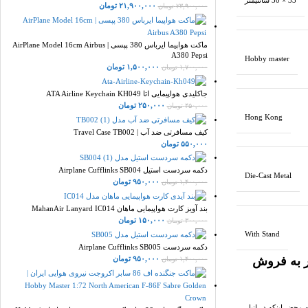
33 × 30 سانتیمتر
۲۱,۹۰۰,۰۰۰
تومان
۲۳,۹۰۰,۰۰۰
تومان
ماکت هواپیما ایرباس 380 پپسی | AirPlane Model 16cm Airbus
A380 Pepsi
Hobby master
۱,۵۰۰,۰۰۰
تومان
۱,۷۰۰,۰۰۰
تومان
جاکلیدی هواپیمایی اتا ATA Airline Keychain KH049
۲۵۰,۰۰۰
تومان
۴۵۰,۰۰۰
تومان
Hong Kong
کیف مسافرتی ضد آب | Travel Case TB002
۵۵۰,۰۰۰
تومان
دکمه سردست استیل Airplane Cufflinks SB004
Die-Cast Metal
۹۵۰,۰۰۰
تومان
۱,۴۰۰,۰۰۰
تومان
بند آویز کارت هواپیمایی ماهان MahanAir Lanyard IC014
۱۵۰,۰۰۰
تومان
۳۰۰,۰۰۰
تومان
With Stand
دکمه سردست Airplane Cufflinks SB005
 به فروش
۹۵۰,۰۰۰
تومان
۱,۴۰۰,۰۰۰
تومان
 محض اینکه در انبار