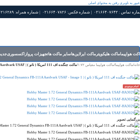
عبور به ناوبری
رفتن به محتوای اصلی
 : ۰۲۱۶۶۴۰۷۶۴۲ | شماره فکس: ۰۲۱۶۶۴۰۷۸۲۶ | شماره همراه: ۰۹۱۲۶۲۱۶۲۸۹
کت هواپیما
ماکت هلیکوپتر
ماکت ایرلاین‌ها
سایر ماکت ها
تجهیزات پرواز
اکسسوری
جدید
خانه
/
ماکت هواپیما
/
ماکت هواپیما مقیاس ۱:۷۲
/
ماکت جنگنده اف 111 امریکا ( ناتو ) | Hobby Master 1:72 General Dynamics FB-111A Aardvark USAF
اتمام موجودی
بزرگنمایی تصویر