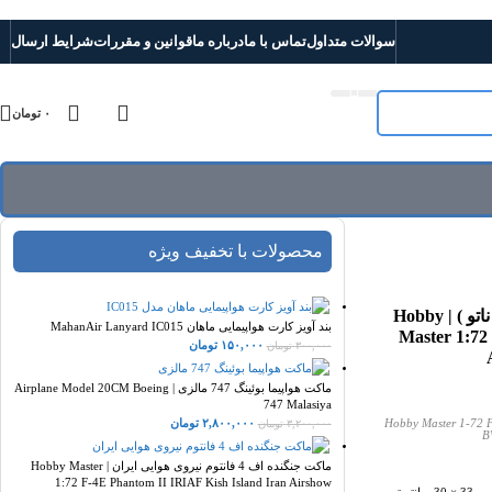
سوالات متداول
تماس با ما
درباره ما
قوانین و مقررات
شرایط ارسال
۰
تومان
محصولات با تخفیف ویژه
ماکت جنگنده اف 111 امریکا ( ناتو ) | Hobby
بند آویز کارت هواپیمایی ماهان MahanAir Lanyard IC015
Master 1:72
۱۵۰,۰۰۰
تومان
۳۰۰,۰۰۰
تومان
ماکت هواپیما بوئینگ 747 مالزی | Airplane Model 20CM Boeing
747 Malasiya
Hobby Master 1-72 
۲,۸۰۰,۰۰۰
تومان
۳,۲۰۰,۰۰۰
تومان
B
ماکت جنگنده اف 4 فانتوم نیروی هوایی ایران | Hobby Master
1:72 F-4E Phantom II IRIAF Kish Island Iran Airshow