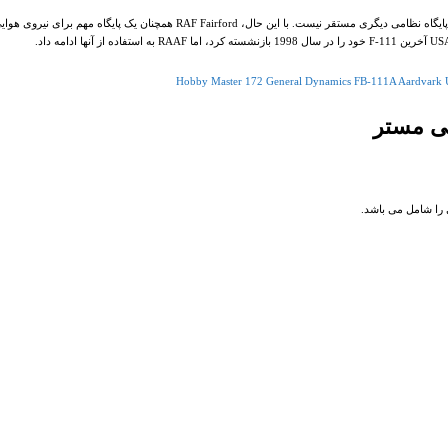
امروز، F-111F توسط USAF و RAAF از خدمت بازنشسته شده است و دیگر در RAF Fairford یا هیچ پایگاه نظامی دیگری مستقر نیست. با این حال،