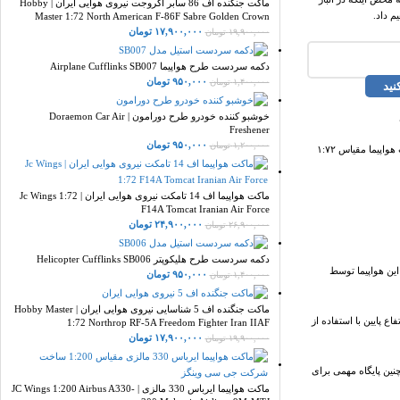
ماکت جنگنده اف 86 سابر اکروجت نیروی هوایی ایران | Hobby
 داد.
Master 1:72 North American F-86F Sabre Golden Crown
۱۷,۹۰۰,۰۰۰
تومان
۱۹,۹۰۰,۰۰۰
تومان
دکمه سردست طرح هواپیما Airplane Cufflinks SB007
۹۵۰,۰۰۰
تومان
۱,۴۰۰,۰۰۰
تومان
نید
خوشبو کننده خودرو طرح دورامون | Doraemon Car Air
Freshener
۹۵۰,۰۰۰
تومان
۱,۲۰۰,۰۰۰
تومان
واپیما مقیاس ۱:۷۲
ماکت هواپیما اف 14 تامکت نیروی هوایی ایران | Jc Wings 1:72
F14A Tomcat Iranian Air Force
۲۴,۹۰۰,۰۰۰
تومان
۲۶,۹۰۰,۰۰۰
تومان
دکمه سردست طرح هلیکوپتر Helicopter Cufflinks SB006
. این هواپیما توسط
۹۵۰,۰۰۰
تومان
۱,۴۰۰,۰۰۰
تومان
ماکت جنگنده اف 5 شناسایی نیروی هوایی ایران | Hobby Master
بتی تاکتیکی نیز بود. می تواند با سرعت 2.5 ماخ در ارتفاعات بالا یا در ارتفاع پایین با استفاده از
1:72 Northrop RF-5A Freedom Fighter Iran IIAF
۱۷,۹۰۰,۰۰۰
تومان
۱۹,۹۰۰,۰۰۰
تومان
F-11 در چندین پایگاه در ایالات متحده و اروپا، از جمله RAF Lakenheath و RAF Upper Heyford در انگلستان، و RAF Lajes Field در آزور مستقر شد. RAF Fairford همچنین پایگاه مهمی برای
ماکت هواپیما ایرباس 330 مالزی | JC Wings 1:200 Airbus A330-