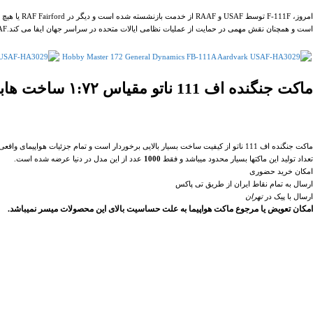
است و همچنان نقش مهمی در حمایت از عملیات نظامی ایالات متحده در سراسر جهان ایفا می کند.USAF آخرین F-111 خود را در سال 1998 بازنشسته کرد، اما RAAF به استفاده از آنها ادامه داد.
ماکت جنگنده اف 111 ناتو مقیاس ۱:۷۲ ساخت هابی مستر
ماکت جنگنده اف 111 ناتو از کیفیت ساخت بسیار بالایی برخوردار است و تمام جزئیات هواپیمای واقعی را شامل می باشد.
تعداد تولید این ماکتها بسیار محدود میباشد و فقط
1000
عدد از این مدل در دنیا عرضه شده است.
امکان خرید حضوری
ارسال به تمام نقاط ایران از طریق تی پاکس
ارسال با پیک در
تهران
امکان تعویض یا مرجوع ماکت هواپیما به علت حساسیت بالای این محصولات میسر نمیباشد.