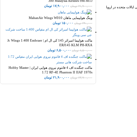
300 Malaysia Airlines 9M-MTJ
۱۷,۹۰۰,۰۰۰
تومان
۲۱,۹۰۰,۰۰۰
تومان
 RAF Fairford همچنان یک پایگاه مهم برای نیروی هوایی ایالات متحده در اروپا
وینگ هواپیمایی ماهان MahanAir Wings W010
۱۵۰,۰۰۰
تومان
۲۹۰,۰۰۰
تومان
ماکت هواپیما امبرائر 145 کی ال ام | Jc Wings 1:400 Embraer
ERJ145 KLM PH-RXA
۶,۵۰۰,۰۰۰
تومان
۸,۵۰۰,۰۰۰
تومان
ماکت جنگنده اف 4 فانتوم نیروی هوایی ایران | Hobby Master
1:72 RF-4E Phantom II IIAF 1970s
۲۱,۹۰۰,۰۰۰
تومان
۲۳,۹۰۰,۰۰۰
تومان