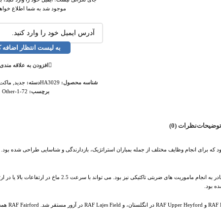
موجود شد به شما اطلاع خواهیم
به لیست انتظار اضافه ک
افزودن به علاقه مندی
شناسه محصول:
HA3029
دسته:
جدید
,
ماکت ه
برچسب:
Other-1-72
وضیحات
نظرات (0)
رتفاع پایین بود که برای انجام وظایف مختلف از جمله بمباران استراتژیک، بازدارندگی و شناسایی طراحی شده بود
جنگنده F-111F در ابتدا برای استفاده به عنوان یک بمب افکن استراتژیک در نظر گرفته شده بود، اما قادر به انجام ماموریت های ضر
در طول دهه های 1980 و 1990، 1F