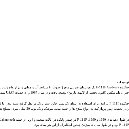
ت
توضیحات
جنگنده F-111F Aardvark یک هواپیمای ضربتی مافوق صوت، با شرایط آب و هوایی و در ا
جنرال داینامیکس (اکنون بخشی از لاکهید مارتین) توسعه یافت و در سال 1967 وارد خدمت USAF شد.
رادار تعقیب زمین پرواز کند. به انواع سلاح ها از جمله بمب، موشک و یک توپ 20 میلی متری مسلح شده بود.
F-111F بود و در طول سال ها میزبان چندین اسکادران از این هواپیماها بود.