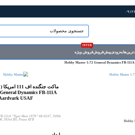
قیمت و موجودی تمام محصولات وب سایت به روز میباشد
OFFER
ترین‌ها
به‌زودی
پیش‌فروش
فروش ویژه
 General Dynamics FB-111A
Aardvark USAF
FB-111A “Tiger Meet 1978” 68-0247, 509th
W, 393rd BS, Pease AFB
ابعاد